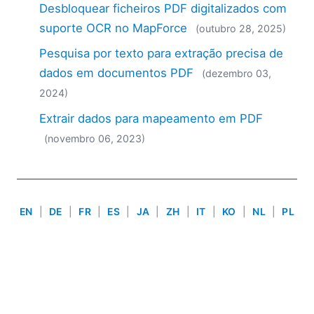
Desbloquear ficheiros PDF digitalizados com
2018
2017
suporte OCR no MapForce
(outubro 28, 2025)
2016
Pesquisa por texto para extração precisa de
2015
dados em documentos PDF
(dezembro 03,
2014
2024)
2013
2012
Extrair dados para mapeamento em PDF
2011
(novembro 06, 2023)
2010
2009
2008
2007
EN
|
DE
|
FR
|
ES
|
JA
|
ZH
|
IT
|
KO
|
NL
|
PL
Use of this site is governed by our
Terms of Use
,
Privacy
Policy
&
Cookie Policy
. Copyright 2005-2026 Altova. All
Rights Reserved. Patents Pending.