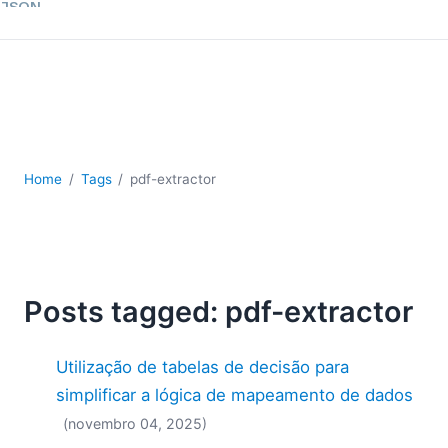
JSON
Software para servidores
Soluções regulatórias
UML
XBRL
XML
XPath+XQuery
Home
Tags
pdf-extractor
XSL
YAML
2026
2025
Posts tagged: pdf-extractor
2024
2023
2022
Utilização de tabelas de decisão para
2021
simplificar a lógica de mapeamento de dados
2020
(novembro 04, 2025)
2019