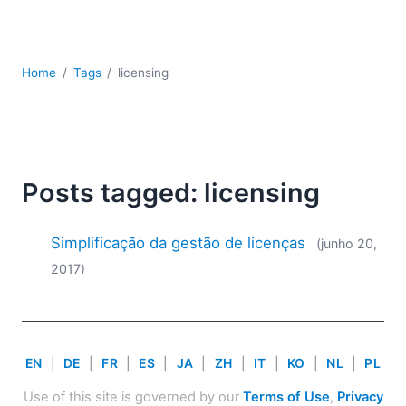
JSON
Software para servidores
Soluções regulatórias
Home
Tags
licensing
UML
XBRL
XML
XPath+XQuery
XSL
Posts tagged: licensing
YAML
2026
Simplificação da gestão de licenças
(junho 20,
2025
2017)
2024
2023
2022
2021
EN
|
DE
|
FR
|
ES
|
JA
|
ZH
|
IT
|
KO
|
NL
|
PL
2020
2019
Use of this site is governed by our
Terms of Use
,
Privacy