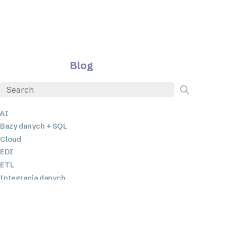
Blog
AI
Bazy danych + SQL
Cloud
EDI
ETL
Integracja danych
JSON
Oprogramowanie serwerowe
Rozwiązania o niskim poziomie kodowania oraz bez