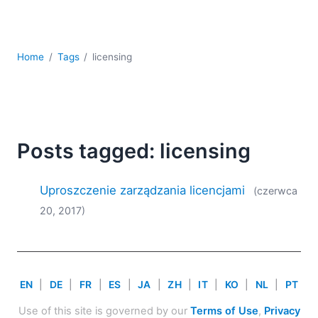
kodowania
Rozwiązania regulacyjne
Rozwój
Home
Tags
licensing
Rozwój aplikacji mobilnych
UML
XBRL
XML
XPath i XQuery
Posts tagged: licensing
XSL
YAML
Uproszczenie zarządzania licencjami
(czerwca
2026
20, 2017)
2025
2024
2023
2022
EN
|
DE
|
FR
|
ES
|
JA
|
ZH
|
IT
|
KO
|
NL
|
PT
2021
2020
Use of this site is governed by our
Terms of Use
,
Privacy