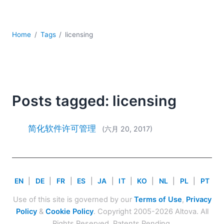
YAML
云
低代码 + 无代码
Home
Tags
licensing
发展
合规解决方案
数据库 + SQL
数据集成
服务器软件
Posts tagged: licensing
移动应用开发
2026
简化软件许可管理
(六月 20, 2017)
2025
2024
2023
2022
EN
|
DE
|
FR
|
ES
|
JA
|
IT
|
KO
|
NL
|
PL
|
PT
2021
Use of this site is governed by our
Terms of Use
,
Privacy
2020
Policy
&
Cookie Policy
. Copyright 2005-2026 Altova. All
2019
Rights Reserved. Patents Pending.