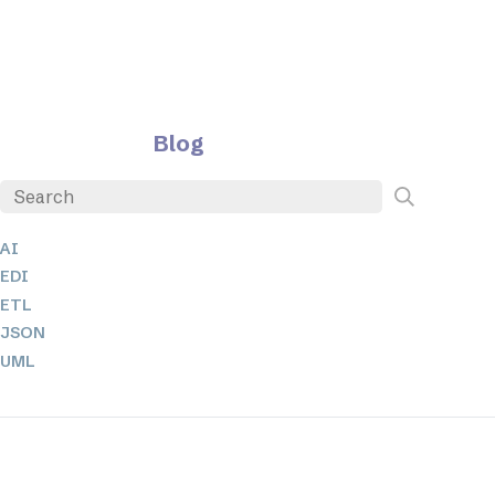
Blog
AI
EDI
ETL
JSON
UML
XBRL
XML
XPath + XQuery
XSL