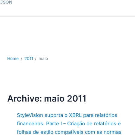
JSON
Software para servidores
Soluções regulatórias
UML
XBRL
XML
XPath+XQuery
XSL
Home
2011
maio
YAML
2026
2025
2024
Archive: maio 2011
2023
2022
StyleVision suporta o XBRL para relatórios
2021
2020
financeiros. Parte I – Criação de relatórios e
2019
folhas de estilo compatíveis com as normas