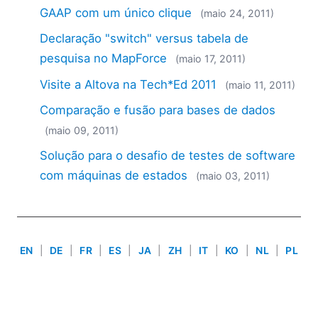
2018
GAAP com um único clique
(maio 24, 2011)
2017
Declaração "switch" versus tabela de
2016
pesquisa no MapForce
(maio 17, 2011)
2015
2014
Visite a Altova na Tech*Ed 2011
(maio 11, 2011)
2013
Comparação e fusão para bases de dados
2012
(maio 09, 2011)
2011
2010
Solução para o desafio de testes de software
2009
com máquinas de estados
(maio 03, 2011)
2008
2007
EN
|
DE
|
FR
|
ES
|
JA
|
ZH
|
IT
|
KO
|
NL
|
PL
Use of this site is governed by our
Terms of Use
,
Privacy
Policy
&
Cookie Policy
. Copyright 2005-2026 Altova. All
Rights Reserved. Patents Pending.