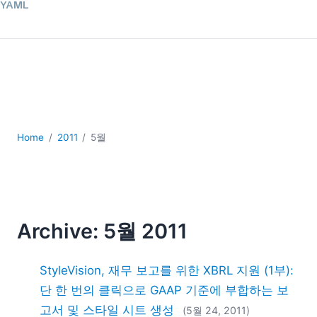
YAML
개발
구름
규제 솔루션
데이터 통합
데이터베이스 + SQL
로우코드 + 노코드 (Low-code + No-code)
모바일 앱 개발
Home
2011
5월
서버 소프트웨어
2026
2025
2024
Archive: 5월 2011
2023
2022
StyleVision, 재무 보고를 위한 XBRL 지원 (1부):
2021
2020
단 한 번의 클릭으로 GAAP 기준에 부합하는 보
2019
고서 및 스타일 시트 생성
(5월 24, 2011)