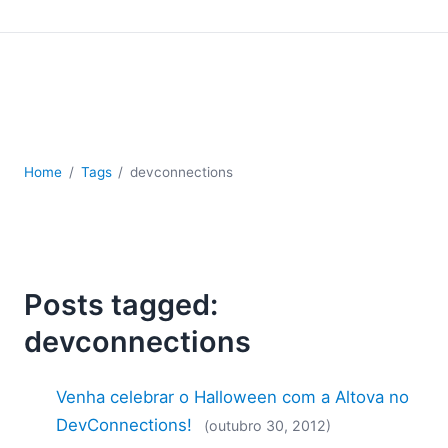
JSON
Software para servidores
Soluções regulatórias
UML
XBRL
XML
XPath+XQuery
Home
Tags
devconnections
XSL
YAML
2026
2025
Posts tagged:
2024
2023
devconnections
2022
2021
Venha celebrar o Halloween com a Altova no
2020
DevConnections!
(outubro 30, 2012)
2019