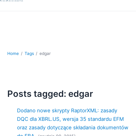
kodowania
Rozwiązania regulacyjne
Rozwój
Rozwój aplikacji mobilnych
UML
XBRL
XML
Home
Tags
edgar
XPath i XQuery
XSL
YAML
2026
Posts tagged: edgar
2025
2024
2023
Dodano nowe skrypty RaptorXML: zasady
2022
DQC dla XBRL.US, wersja 35 standardu EFM
2021
oraz zasady dotyczące składania dokumentów
2020
do EBA