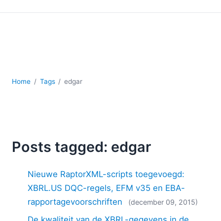
Ontwikkeling
Regelgevingsoplossingen
Serversoftware
UML
XBRL
XML
XPath+XQuery
Home
Tags
edgar
XSL
YAML
2026
2025
Posts tagged: edgar
2024
2023
Nieuwe RaptorXML-scripts toegevoegd:
2022
XBRL.US DQC-regels, EFM v35 en EBA-
2021
rapportagevoorschriften
2020
(december 09, 2015)
2019
De kwaliteit van de XBRL-gegevens in de