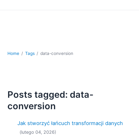
kodowania
Rozwiązania regulacyjne
Rozwój
Rozwój aplikacji mobilnych
UML
XBRL
XML
Home
Tags
data-conversion
XPath i XQuery
XSL
YAML
2026
Posts tagged: data-
2025
2024
conversion
2023
2022
Jak stworzyć łańcuch transformacji danych
2021
(lutego 04, 2026)
2020