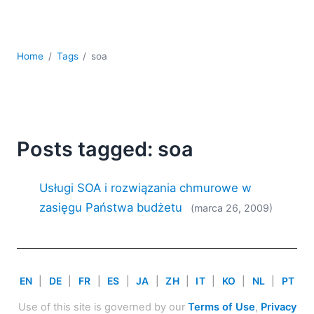
kodowania
Rozwiązania regulacyjne
Rozwój
Home
Tags
soa
Rozwój aplikacji mobilnych
UML
XBRL
XML
XPath i XQuery
Posts tagged: soa
XSL
YAML
Usługi SOA i rozwiązania chmurowe w
2026
zasięgu Państwa budżetu
(marca 26, 2009)
2025
2024
2023
2022
EN
|
DE
|
FR
|
ES
|
JA
|
ZH
|
IT
|
KO
|
NL
|
PT
2021
2020
Use of this site is governed by our
Terms of Use
,
Privacy