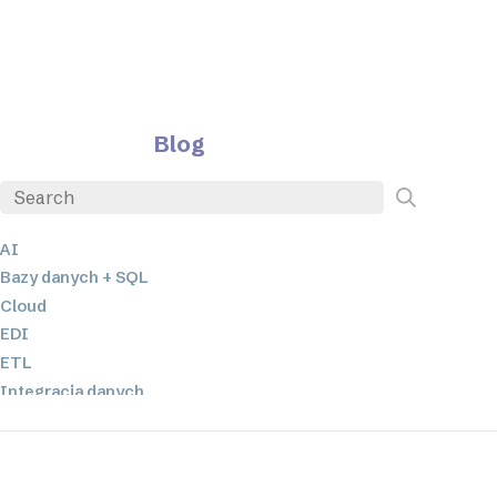
Blog
AI
Bazy danych + SQL
Cloud
EDI
ETL
Integracja danych
JSON
Oprogramowanie serwerowe
Rozwiązania o niskim poziomie kodowania oraz bez