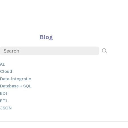
Blog
AI
Cloud
Data-integratie
Database + SQL
EDI
ETL
JSON
Low-code en no-code oplossingen
Mobiele applicatieontwikkeling