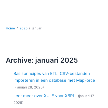
Ontwikkeling
Regelgevingsoplossingen
Serversoftware
UML
XBRL
Home
2025
januari
XML
XPath+XQuery
XSL
YAML
Archive: januari 2025
2026
2025
Basisprincipes van ETL: CSV-bestanden
2024
2023
importeren in een database met MapForce
2022
(januari 28, 2025)
2021
Leer meer over XULE voor XBRL
(januari 17,
2020
2025)
2019