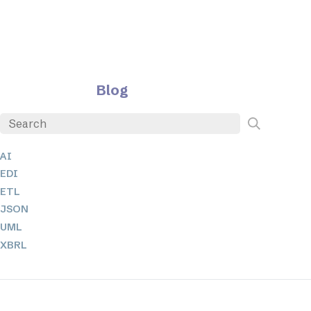
Blog
AI
EDI
ETL
JSON
UML
XBRL
XML
XPath + XQuery
XSL