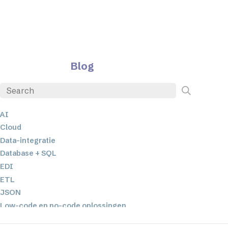
Blog
AI
Cloud
Data-integratie
Database + SQL
EDI
ETL
JSON
Low-code en no-code oplossingen
Mobiele applicatieontwikkeling