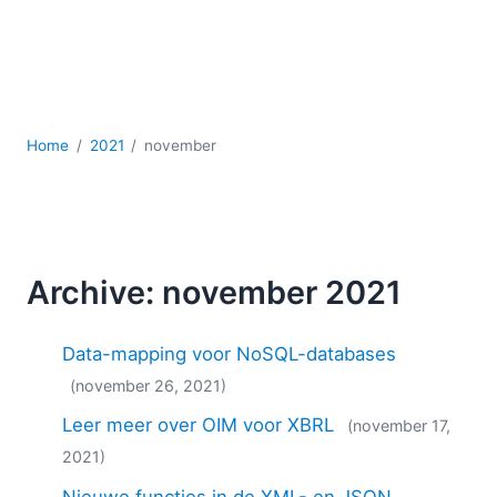
Ontwikkeling
Regelgevingsoplossingen
Serversoftware
UML
XBRL
Home
2021
november
XML
XPath+XQuery
XSL
YAML
2026
Archive: november 2021
2025
2024
Data-mapping voor NoSQL-databases
2023
(november 26, 2021)
2022
Leer meer over OIM voor XBRL
2021
(november 17,
2020
2021)
2019
Nieuwe functies in de XML- en JSON-