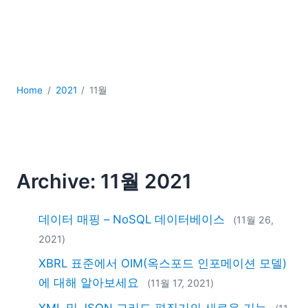
YAML
개발
구름
규제 솔루션
데이터 통합
Home
2021
11월
데이터베이스 + SQL
로우코드 + 노코드 (Low-code + No-code)
모바일 앱 개발
서버 소프트웨어
2026
Archive: 11월 2021
2025
2024
데이터 매핑 – NoSQL 데이터베이스
(11월 26,
2023
2021)
2022
XBRL 표준에서 OIM(옥스포드 인포메이션 모델)
2021
2020
에 대해 알아보세요
(11월 17, 2021)
2019
XML 및 JSON 그리드 편집기의 새로운 기능