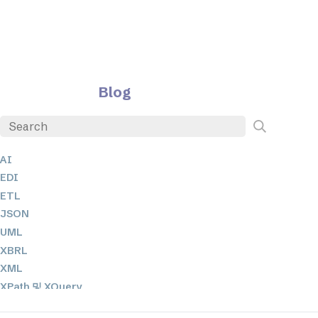
Blog
AI
EDI
ETL
JSON
UML
XBRL
XML
XPath 및 XQuery
XSL