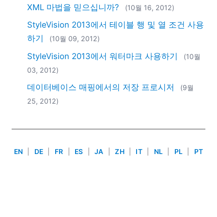
2018
XML 마법을 믿으십니까?
(10월 16, 2012)
2017
StyleVision 2013에서 테이블 행 및 열 조건 사용
2016
하기
(10월 09, 2012)
2015
2014
StyleVision 2013에서 워터마크 사용하기
(10월
2013
03, 2012)
2012
데이터베이스 매핑에서의 저장 프로시저
(9월
2011
25, 2012)
2010
2009
2008
2007
EN
|
DE
|
FR
|
ES
|
JA
|
ZH
|
IT
|
NL
|
PL
|
PT
Use of this site is governed by our
Terms of Use
,
Privacy
Policy
&
Cookie Policy
. Copyright 2005-2026 Altova. All
Rights Reserved. Patents Pending.