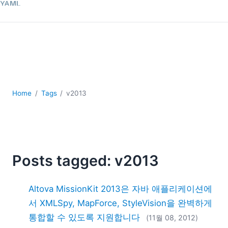
YAML
개발
구름
규제 솔루션
데이터 통합
데이터베이스 + SQL
로우코드 + 노코드 (Low-code + No-code)
Home
Tags
v2013
모바일 앱 개발
서버 소프트웨어
2026
2025
2024
Posts tagged: v2013
2023
2022
Altova MissionKit 2013은 자바 애플리케이션에
2021
서 XMLSpy, MapForce, StyleVision을 완벽하게
2020
통합할 수 있도록 지원합니다
(11월 08, 2012)
2019