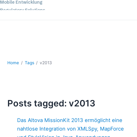
Mobile Entwicklung
Regulatory Solutions
Server-Software
UML
XBRL
XML
XPath+XQuery
XSL
Home
Tags
v2013
YAML
2026
2025
2024
Posts tagged: v2013
2023
2022
2021
Das Altova MissionKit 2013 ermöglicht eine
2020
nahtlose Integration von XMLSpy, MapForce
2019