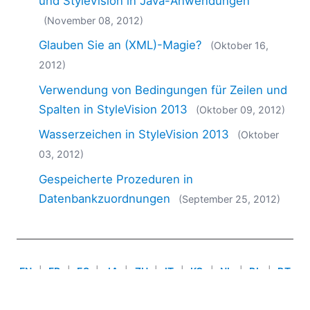
und StyleVision in Java-Anwendungen
2018
(November 08, 2012)
2017
2016
Glauben Sie an (XML)-Magie?
(Oktober 16,
2015
2012)
2014
Verwendung von Bedingungen für Zeilen und
2013
Spalten in StyleVision 2013
(Oktober 09, 2012)
2012
2011
Wasserzeichen in StyleVision 2013
(Oktober
2010
03, 2012)
2009
Gespeicherte Prozeduren in
2008
Datenbankzuordnungen
(September 25, 2012)
2007
EN
|
FR
|
ES
|
JA
|
ZH
|
IT
|
KO
|
NL
|
PL
|
PT
Use of this site is governed by our
Terms of Use
,
Privacy