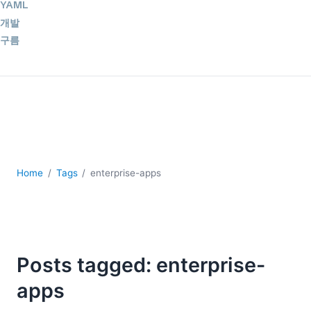
YAML
개발
구름
규제 솔루션
데이터 통합
데이터베이스 + SQL
로우코드 + 노코드 (Low-code + No-code)
모바일 앱 개발
서버 소프트웨어
Home
Tags
enterprise-apps
2026
2025
2024
2023
2022
Posts tagged: enterprise-
2021
2020
apps
2019