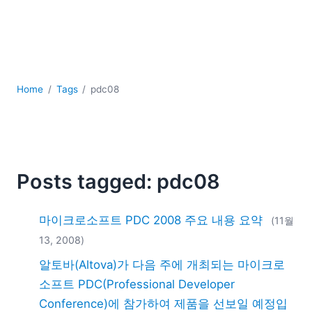
YAML
개발
구름
규제 솔루션
데이터 통합
Home
Tags
pdc08
데이터베이스 + SQL
로우코드 + 노코드 (Low-code + No-code)
모바일 앱 개발
서버 소프트웨어
Posts tagged: pdc08
2026
2025
2024
마이크로소프트 PDC 2008 주요 내용 요약
(11월
2023
13, 2008)
2022
알토바(Altova)가 다음 주에 개최되는 마이크로
2021
소프트 PDC(Professional Developer
2020
2019
Conference)에 참가하여 제품을 선보일 예정입