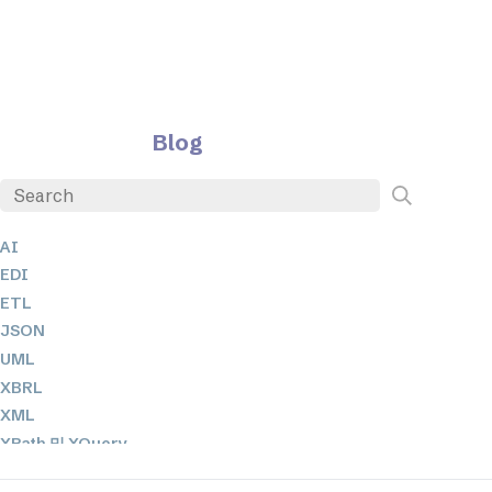
Blog
AI
EDI
ETL
JSON
UML
XBRL
XML
XPath 및 XQuery
XSL