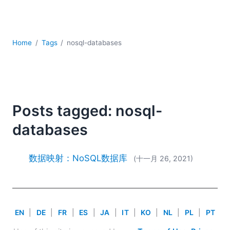
YAML
云
低代码 + 无代码
发展
Home
Tags
nosql-databases
合规解决方案
数据库 + SQL
数据集成
服务器软件
Posts tagged: nosql-
移动应用开发
databases
2026
2025
2024
数据映射：NoSQL数据库
(十一月 26, 2021)
2023
2022
2021
2020
EN
|
DE
|
FR
|
ES
|
JA
|
IT
|
KO
|
NL
|
PL
|
PT
2019