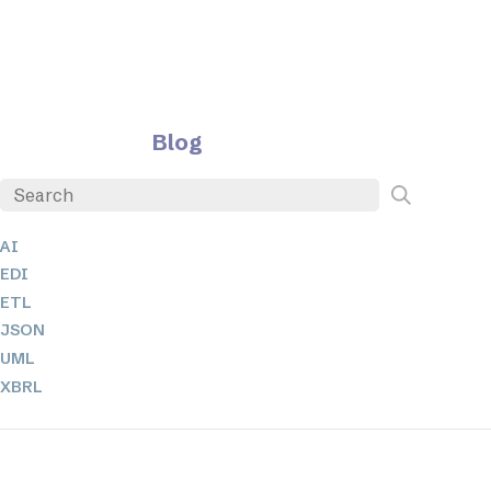
Blog
AI
EDI
ETL
JSON
UML
XBRL
XML
XPath + XQuery
XSL