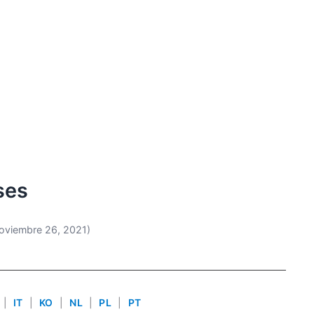
ses
oviembre 26, 2021)
|
IT
|
KO
|
NL
|
PL
|
PT