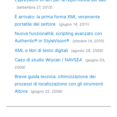
2018
(settembre 27, 2013)
2017
2016
È arrivato: la prima forma XML veramente
2015
portatile del settore
(giugno 14, 2011)
2014
Nuova funzionalità: scripting avanzato con
2013
Authentic® in StyleVision®
(ottobre 14, 2010)
2012
2011
XML e libri di testo digitali
(agosto 26, 2009)
2010
Caso di studio Wrycan / NAVSEA
(giugno 03,
2009
2009)
2008
Breve guida tecnica: ottimizzazione dei
2007
processi di localizzazione con gli strumenti
Altova
(giugno 25, 2008)