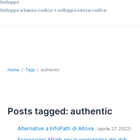
Sviluppo
Sviluppo a basso codice + sviluppo senza codice
Sviluppo di applicazioni per dispositivi mobili
UML
XBRL
XML
XPath+XQuery
XSL
YAML
Home
Tags
authentic
2026
2025
2024
2023
Posts tagged: authentic
2022
2021
2020
Alternative a InfoPath di Altova
(aprile 27, 2022)
2019
Espressioni XPath per la reportistica dei dati