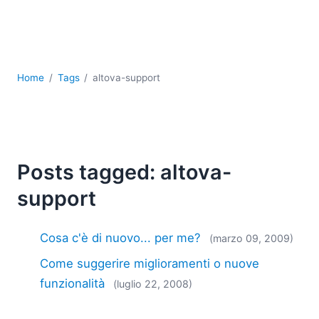
Sviluppo
Sviluppo a basso codice + sviluppo senza codice
Sviluppo di applicazioni per dispositivi mobili
UML
XBRL
Home
Tags
altova-support
XML
XPath+XQuery
XSL
YAML
Posts tagged: altova-
2026
support
2025
2024
2023
Cosa c'è di nuovo... per me?
(marzo 09, 2009)
2022
Come suggerire miglioramenti o nuove
2021
funzionalità
(luglio 22, 2008)
2020
2019