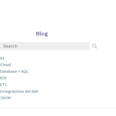
Blog
AI
Cloud
Database + SQL
EDI
ETL
Integrazione dei dati
JSON
Software per server
Soluzioni normative