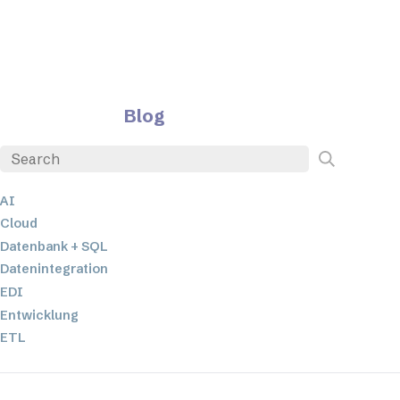
Blog
AI
Cloud
Datenbank + SQL
Datenintegration
EDI
Entwicklung
ETL
JSON
Low-Code- und No-Code-Entwicklung