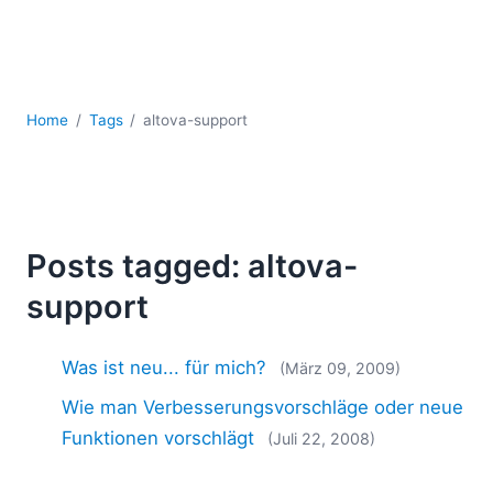
Mobile Entwicklung
Regulatory Solutions
Server-Software
UML
XBRL
Home
Tags
altova-support
XML
XPath+XQuery
XSL
YAML
Posts tagged: altova-
2026
support
2025
2024
2023
Was ist neu... für mich?
(März 09, 2009)
2022
Wie man Verbesserungsvorschläge oder neue
2021
Funktionen vorschlägt
(Juli 22, 2008)
2020
2019