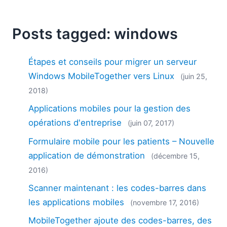
2018
2017
Posts tagged: windows
2016
2015
2014
Étapes et conseils pour migrer un serveur
2013
Windows MobileTogether vers Linux
(juin 25,
2012
2018)
2011
Applications mobiles pour la gestion des
2010
opérations d'entreprise
2009
(juin 07, 2017)
2008
Formulaire mobile pour les patients – Nouvelle
2007
application de démonstration
(décembre 15,
2016)
Scanner maintenant : les codes-barres dans
les applications mobiles
(novembre 17, 2016)
MobileTogether ajoute des codes-barres, des