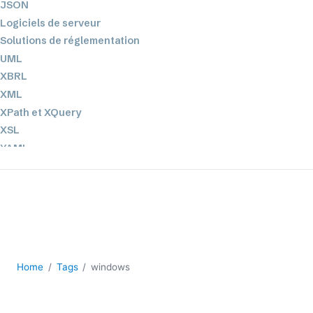
JSON
Logiciels de serveur
Solutions de réglementation
UML
XBRL
XML
XPath et XQuery
XSL
YAML
2026
2025
2024
2023
2022
2021
Home
Tags
windows
2020
2019