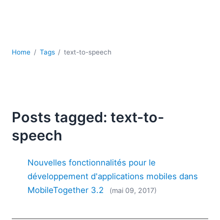
JSON
Logiciels de serveur
Solutions de réglementation
UML
Home
Tags
text-to-speech
XBRL
XML
XPath et XQuery
XSL
YAML
Posts tagged: text-to-
2026
speech
2025
2024
Nouvelles fonctionnalités pour le
2023
2022
développement d'applications mobiles dans
2021
MobileTogether 3.2
(mai 09, 2017)
2020
2019