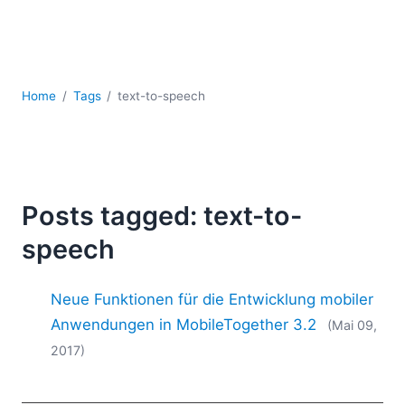
Mobile Entwicklung
Regulatory Solutions
Server-Software
UML
Home
Tags
text-to-speech
XBRL
XML
XPath+XQuery
XSL
YAML
Posts tagged: text-to-
2026
speech
2025
2024
Neue Funktionen für die Entwicklung mobiler
2023
2022
Anwendungen in MobileTogether 3.2
(Mai 09,
2021
2017)
2020
2019