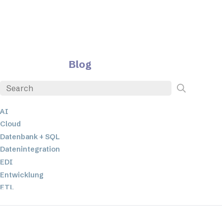
Blog
AI
Cloud
Datenbank + SQL
Datenintegration
EDI
Entwicklung
ETL
JSON
Low-Code- und No-Code-Entwicklung