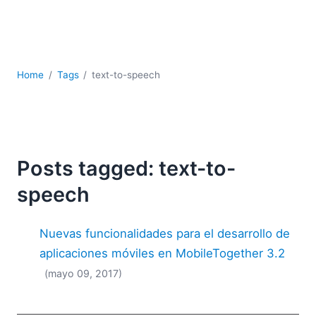
JSON
Software servidor
Soluciones
UML
Home
Tags
text-to-speech
XBRL
XML
XPath+XQuery
XSL
YAML
Posts tagged: text-to-
2026
speech
2025
2024
Nuevas funcionalidades para el desarrollo de
2023
2022
aplicaciones móviles en MobileTogether 3.2
2021
(mayo 09, 2017)
2020
2019