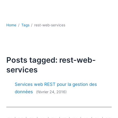
JSON
Logiciels de serveur
Solutions de réglementation
UML
Home
Tags
rest-web-services
XBRL
XML
XPath et XQuery
XSL
YAML
Posts tagged: rest-web-
2026
services
2025
2024
Services web REST pour la gestion des
2023
données
(février 24, 2016)
2022
2021
2020
2019