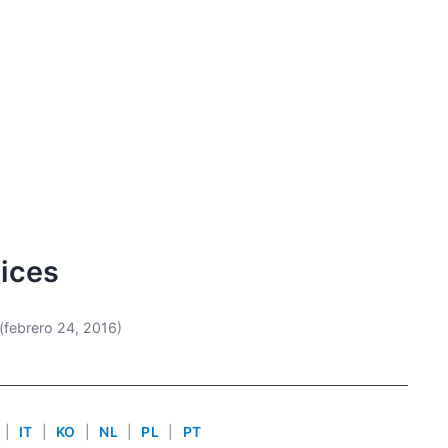
vices
(febrero 24, 2016)
|
IT
|
KO
|
NL
|
PL
|
PT