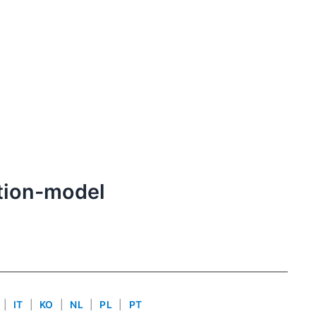
tion-model
|
IT
|
KO
|
NL
|
PL
|
PT