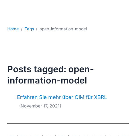
Mobile Entwicklung
Regulatory Solutions
Server-Software
UML
Home
Tags
open-information-model
XBRL
XML
XPath+XQuery
XSL
YAML
Posts tagged: open-
2026
information-model
2025
2024
Erfahren Sie mehr über OIM für XBRL
2023
(November 17, 2021)
2022
2021
2020
2019