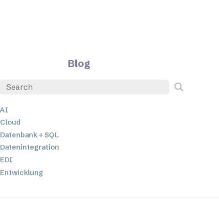
Blog
AI
Cloud
Datenbank + SQL
Datenintegration
EDI
Entwicklung
ETL
JSON
Low-Code- und No-Code-Entwicklung