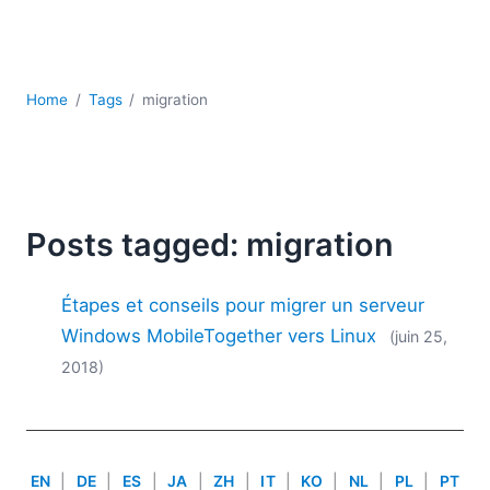
JSON
Logiciels de serveur
Solutions de réglementation
UML
Home
Tags
migration
XBRL
XML
XPath et XQuery
XSL
YAML
Posts tagged: migration
2026
Étapes et conseils pour migrer un serveur
2025
2024
Windows MobileTogether vers Linux
(juin 25,
2023
2018)
2022
2021
2020
2019
EN
|
DE
|
ES
|
JA
|
ZH
|
IT
|
KO
|
NL
|
PL
|
PT