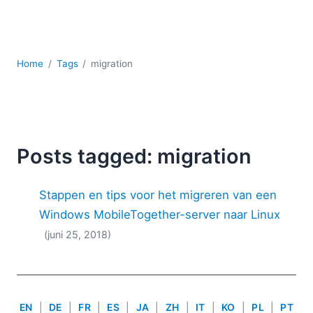
Ontwikkeling
Regelgevingsoplossingen
Serversoftware
UML
Home
Tags
migration
XBRL
XML
XPath+XQuery
XSL
YAML
Posts tagged: migration
2026
Stappen en tips voor het migreren van een
2025
2024
Windows MobileTogether-server naar Linux
2023
(juni 25, 2018)
2022
2021
2020
2019
EN
|
DE
|
FR
|
ES
|
JA
|
ZH
|
IT
|
KO
|
PL
|
PT