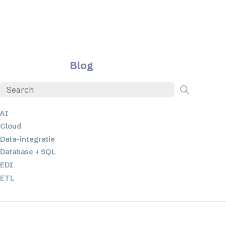
Blog
AI
Cloud
Data-integratie
Database + SQL
EDI
ETL
JSON
Low-code en no-code oplossingen
Mobiele applicatieontwikkeling