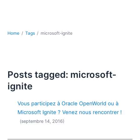
JSON
Logiciels de serveur
Solutions de réglementation
UML
Home
Tags
microsoft-ignite
XBRL
XML
XPath et XQuery
XSL
YAML
Posts tagged: microsoft-
2026
ignite
2025
2024
Vous participez à Oracle OpenWorld ou à
2023
2022
Microsoft Ignite ? Venez nous rencontrer !
2021
(septembre 14, 2016)
2020
2019