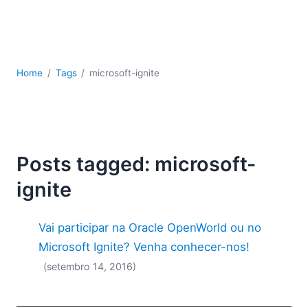
JSON
Software para servidores
Soluções regulatórias
UML
Home
Tags
microsoft-ignite
XBRL
XML
XPath+XQuery
XSL
YAML
Posts tagged: microsoft-
2026
ignite
2025
2024
Vai participar na Oracle OpenWorld ou no
2023
2022
Microsoft Ignite? Venha conhecer-nos!
2021
(setembro 14, 2016)
2020
2019