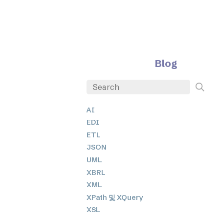
Blog
AI
EDI
ETL
JSON
UML
XBRL
XML
XPath 및 XQuery
XSL