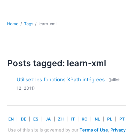
JSON
Logiciels de serveur
Solutions de réglementation
Home
Tags
learn-xml
UML
XBRL
XML
XPath et XQuery
XSL
Posts tagged: learn-xml
YAML
2026
Utilisez les fonctions XPath intégrées
(juillet
2025
12, 2011)
2024
2023
2022
2021
EN
|
DE
|
ES
|
JA
|
ZH
|
IT
|
KO
|
NL
|
PL
|
PT
2020
2019
Use of this site is governed by our
Terms of Use
,
Privacy