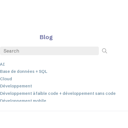
Blog
AI
Base de données + SQL
Cloud
Développement
Développement à faible code + développement sans code
Développement mobile
EDI
ETL
Intégration des données