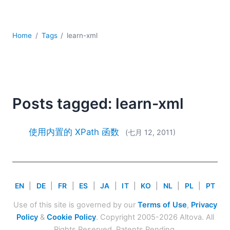
YAML
云
低代码 + 无代码
Home
Tags
learn-xml
发展
合规解决方案
数据库 + SQL
数据集成
服务器软件
Posts tagged: learn-xml
移动应用开发
2026
使用内置的 XPath 函数
(七月 12, 2011)
2025
2024
2023
2022
EN
|
DE
|
FR
|
ES
|
JA
|
IT
|
KO
|
NL
|
PL
|
PT
2021
Use of this site is governed by our
Terms of Use
,
Privacy
2020
Policy
&
Cookie Policy
. Copyright 2005-2026 Altova. All
2019
Rights Reserved. Patents Pending.