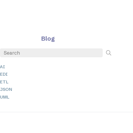
Blog
AI
EDI
ETL
JSON
UML
XBRL
XML
XPath + XQuery
XSL