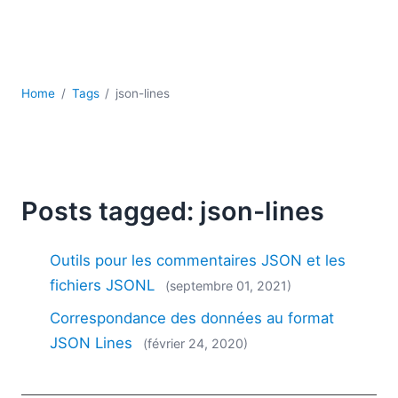
JSON
Logiciels de serveur
Solutions de réglementation
UML
Home
Tags
json-lines
XBRL
XML
XPath et XQuery
XSL
YAML
Posts tagged: json-lines
2026
2025
Outils pour les commentaires JSON et les
2024
fichiers JSONL
(septembre 01, 2021)
2023
Correspondance des données au format
2022
2021
JSON Lines
(février 24, 2020)
2020
2019