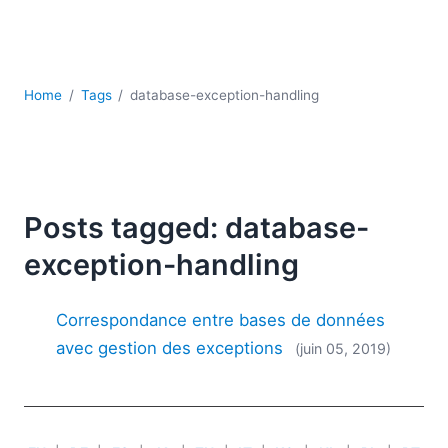
JSON
Logiciels de serveur
Solutions de réglementation
UML
Home
Tags
database-exception-handling
XBRL
XML
XPath et XQuery
XSL
YAML
Posts tagged: database-
2026
exception-handling
2025
2024
Correspondance entre bases de données
2023
avec gestion des exceptions
(juin 05, 2019)
2022
2021
2020
2019