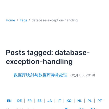
YAML
云
低代码 + 无代码
发展
Home
Tags
database-exception-handling
合规解决方案
数据库 + SQL
数据集成
服务器软件
Posts tagged: database-
移动应用开发
exception-handling
2026
2025
2024
数据库映射与数据库异常处理
(六月 05, 2019)
2023
2022
2021
2020
EN
|
DE
|
FR
|
ES
|
JA
|
IT
|
KO
|
NL
|
PL
|
PT
2019