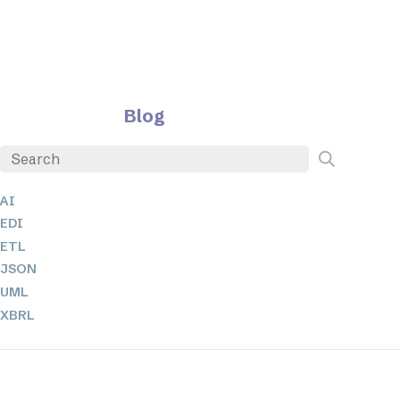
Blog
AI
EDI
ETL
JSON
UML
XBRL
XML
XPath + XQuery
XSL