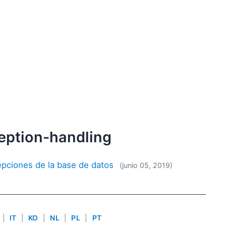
eption-handling
pciones de la base de datos
(junio 05, 2019)
|
IT
|
KO
|
NL
|
PL
|
PT