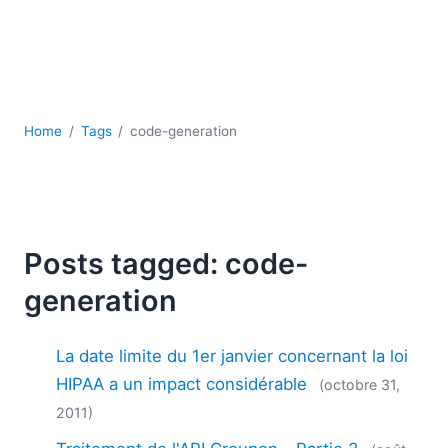
JSON
Logiciels de serveur
Solutions de réglementation
UML
XBRL
Home
Tags
code-generation
XML
XPath et XQuery
XSL
YAML
2026
Posts tagged: code-
2025
generation
2024
2023
La date limite du 1er janvier concernant la loi
2022
2021
HIPAA a un impact considérable
(octobre 31,
2020
2011)
2019