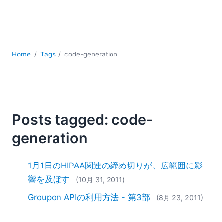
YAML
サーバーソフトウェア
データベース + SQL
データ統合
モバイルアプリケーション開発
Home
Tags
code-generation
ローコード＋ノーコード
規制ソリューション
開発
雲
Posts tagged: code-
2026
generation
2025
2024
2023
1月1日のHIPAA関連の締め切りが、広範囲に影
2022
響を及ぼす
(10月 31, 2011)
2021
Groupon APIの利用方法 - 第3部
(8月 23, 2011)
2020
2019