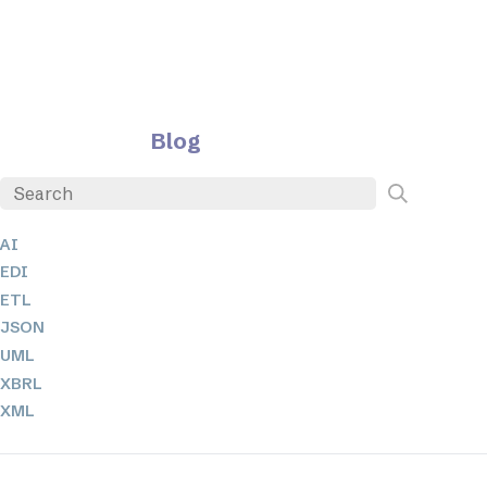
Blog
AI
EDI
ETL
JSON
UML
XBRL
XML
XPathとXQuery
XSL