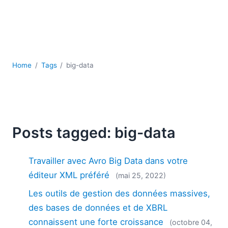
JSON
Logiciels de serveur
Solutions de réglementation
UML
XBRL
Home
Tags
big-data
XML
XPath et XQuery
XSL
YAML
Posts tagged: big-data
2026
2025
2024
Travailler avec Avro Big Data dans votre
2023
éditeur XML préféré
(mai 25, 2022)
2022
Les outils de gestion des données massives,
2021
des bases de données et de XBRL
2020
2019
connaissent une forte croissance
(octobre 04,