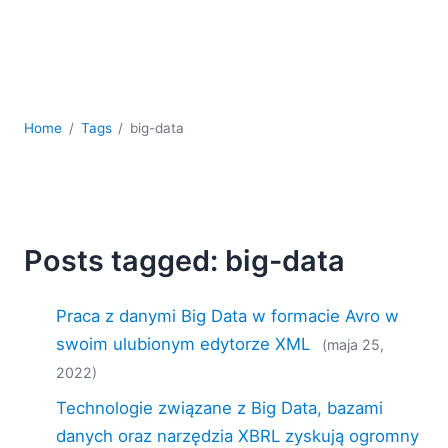
kodowania
Rozwiązania regulacyjne
Rozwój
Rozwój aplikacji mobilnych
UML
Home
Tags
big-data
XBRL
XML
XPath i XQuery
XSL
YAML
Posts tagged: big-data
2026
2025
Praca z danymi Big Data w formacie Avro w
2024
swoim ulubionym edytorze XML
(maja 25,
2023
2022)
2022
2021
Technologie związane z Big Data, bazami
2020
danych oraz narzędzia XBRL zyskują ogromny