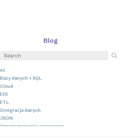
Blog
AI
Bazy danych + SQL
Cloud
EDI
ETL
Integracja danych
JSON
Oprogramowanie serwerowe
Rozwiązania o niskim poziomie kodowania oraz bez