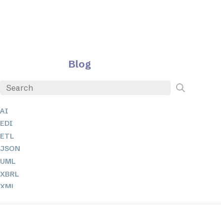
Blog
AI
EDI
ETL
JSON
UML
XBRL
XML
XPathとXQuery
XSL