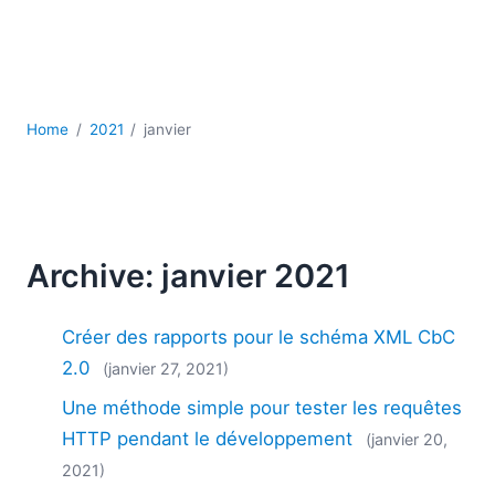
JSON
Logiciels de serveur
Solutions de réglementation
UML
XBRL
Home
2021
janvier
XML
XPath et XQuery
XSL
YAML
Archive: janvier 2021
2026
2025
Créer des rapports pour le schéma XML CbC
2024
2023
2.0
(janvier 27, 2021)
2022
Une méthode simple pour tester les requêtes
2021
HTTP pendant le développement
(janvier 20,
2020
2021)
2019