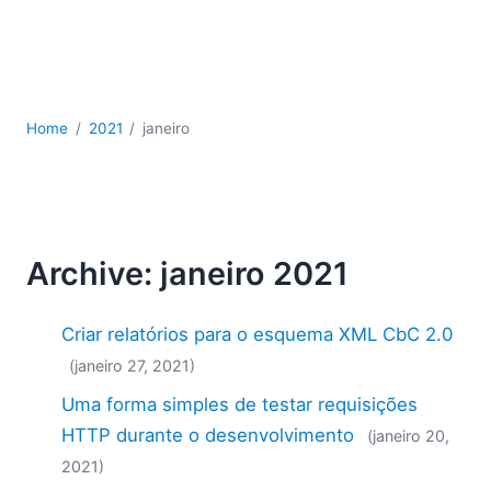
JSON
Software para servidores
Soluções regulatórias
UML
XBRL
Home
2021
janeiro
XML
XPath+XQuery
XSL
YAML
Archive: janeiro 2021
2026
2025
Criar relatórios para o esquema XML CbC 2.0
2024
2023
(janeiro 27, 2021)
2022
Uma forma simples de testar requisições
2021
HTTP durante o desenvolvimento
(janeiro 20,
2020
2021)
2019